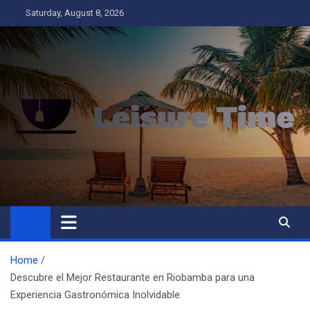
Skip
Saturday, August 8, 2026
to
content
Leisure Time
Business
Home
Descubre el Mejor Restaurante en Riobamba para una
Experiencia Gastronómica Inolvidable