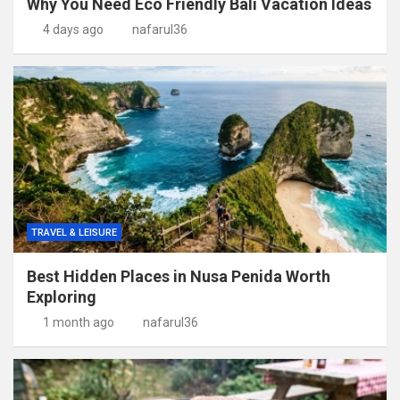
Why You Need Eco Friendly Bali Vacation Ideas
4 days ago
nafarul36
TRAVEL & LEISURE
Best Hidden Places in Nusa Penida Worth
Exploring
1 month ago
nafarul36