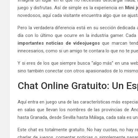
juego y disfrutas. Así de simple es la experiencia en
Mini 
novedosos, aquí cada visitante encuentra algo que se ajust
Pero la verdadera diferencia está en su sección dedicada 
día con lo último que ocurre en la industria gamer. Cada
importantes noticias de videojuegos
que marcan tende
innecesarios, como si un amigo te contara lo que no te pue
Y si eres de los que siempre busca “algo más” en una web, a
sino también conectar con otros apasionados de lo mismo 
Chat Online Gratuito: Un E
Aquí entra en juego una de las características más especia
en salas que llevan los nombres de las provincias de And
hasta Granada, desde Sevilla hasta Málaga, cada sala es u
Este chat es totalmente gratuito. No hay cuotas, no hay re
charlar de juegos, comentar noticias o simplemente pasar 