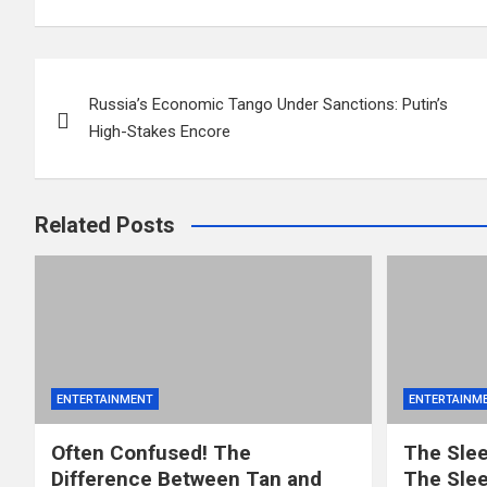
Post
Russia’s Economic Tango Under Sanctions: Putin’s
navigation
High-Stakes Encore
Related Posts
ENTERTAINMENT
ENTERTAINM
Often Confused! The
The Slee
Difference Between Tan and
The Slee