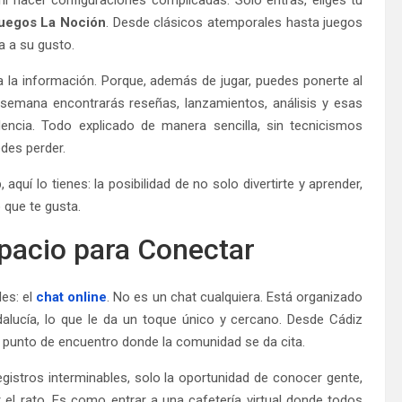
juegos La Noción
. Desde clásicos atemporales hasta juegos
a a su gusto.
a la información. Porque, además de jugar, puedes ponerte al
 semana encontrarás reseñas, lanzamientos, análisis y esas
ncia. Todo explicado de manera sencilla, sin tecnicismos
des perder.
quí lo tienes: la posibilidad de no solo divertirte y aprender,
que te gusta.
spacio para Conectar
les: el
chat online
. No es un chat cualquiera. Está organizado
alucía, lo que le da un toque único y cercano. Desde Cádiz
n punto de encuentro donde la comunidad se da cita.
gistros interminables, solo la oportunidad de conocer gente,
el rato. Es como entrar a una cafetería virtual donde todos