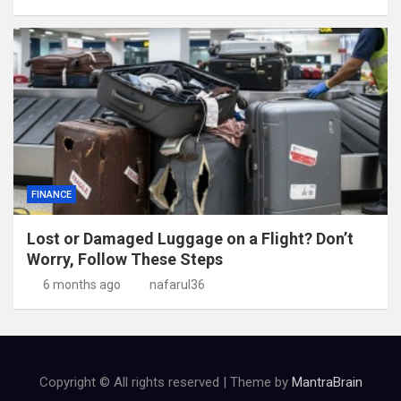
FINANCE
Lost or Damaged Luggage on a Flight? Don’t
Worry, Follow These Steps
6 months ago
nafarul36
Copyright © All rights reserved | Theme by
MantraBrain